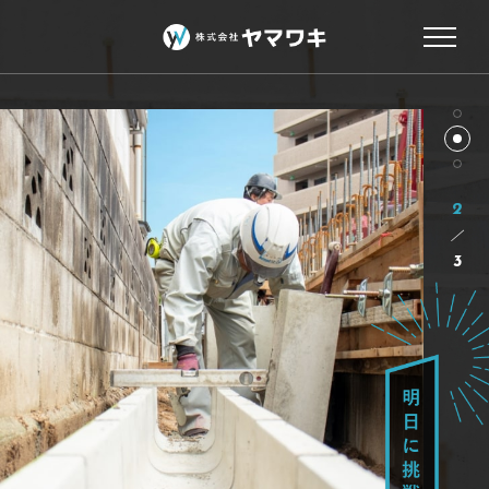
2
／
3