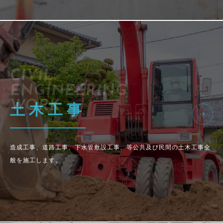
CIVIL
ENGINEERING
WORK
土木工事
造成工事、道路工事、下水管敷設工事、等公共及び民間の土木工事全
般を施工します。